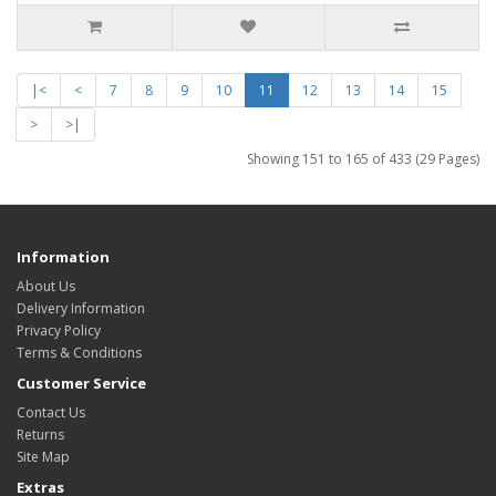
|<
<
7
8
9
10
11
12
13
14
15
>
>|
Showing 151 to 165 of 433 (29 Pages)
Information
About Us
Delivery Information
Privacy Policy
Terms & Conditions
Customer Service
Contact Us
Returns
Site Map
Extras