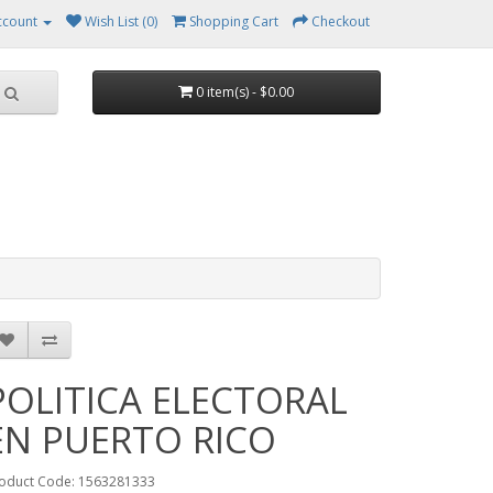
ccount
Wish List (0)
Shopping Cart
Checkout
0 item(s) - $0.00
POLITICA ELECTORAL
EN PUERTO RICO
oduct Code: 1563281333