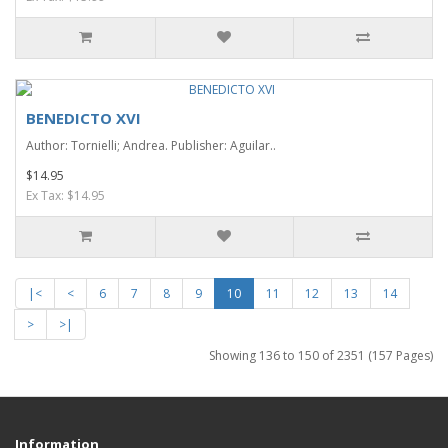
BENEDICTO XVI
Author: Tornielli; Andrea. Publisher: Aguilar..
$14.95
Ex Tax: $14.95
|<
<
6
7
8
9
10
11
12
13
14
>
>|
Showing 136 to 150 of 2351 (157 Pages)
Information